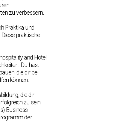
uren
ten zu verbessern.
h Praktika und
. Diese praktische
ospitality and Hotel
keiten. Du hast
uen, die dir bei
lfen können.
ildung, die dir
olgreich zu sein.
ns) Business
 Programm der
Chat Support
💬
Connecting…