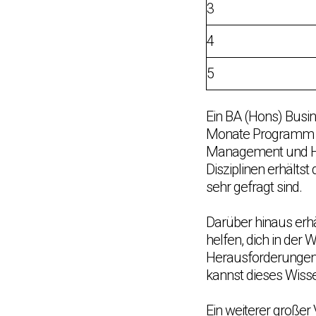
3
4
5
Ein BA (Hons) Busi
Monate Programm bie
Management und Ho
Disziplinen erhältst
sehr gefragt sind.
Darüber hinaus erhä
helfen, dich in der
Herausforderungen 
kannst dieses Wissen
Ein weiterer großer 