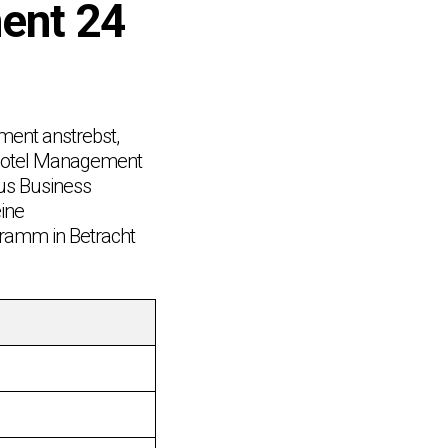
ment 24
ent anstrebst,
 Hotel Management
us Business
ine
gramm in Betracht