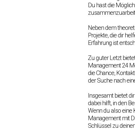
Du hast die Möglic
zusammenzuarbeiten
Neben dem theoreti
Projekte, die dir he
Erfahrung ist entsch
Zu guter Letzt biet
Management 24 Mon
die Chance, Kontak
der Suche nach eine
Insgesamt bietet di
dabei hilft, in de
Wenn du also eine K
Management mit Di
Schlüssel zu deinem