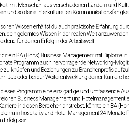
hkeit, mit Menschen aus verschiedenen Ländern und Kult
 und so deine interkulturellen Kommunikationsfähigkei
schen Wissen erhältst du auch praktische Erfahrung durc
lfen, dein gelerntes Wissen in der realen Welt anzuwenden
eidend für deinen Erfolg in der Arbeitswelt.
et dir ein BA (Hons) Business Management mit Diploma in h
ate Programm auch hervorragende Networking-Möglich
te zu knüpfen und Beziehungen zu Branchenprofis aufzuba
m Job oder bei der Weiterentwicklung deiner Karriere he
r dieses Programm eine einzigartige und umfassende Ausb
n Bereichen Business Management und Hotelmanagement erf
arriere in diesen Bereichen anstrebst, könnte ein BA (Ho
ploma in hospitality and Hotel Management 24 Monate
 Erfolg sein.