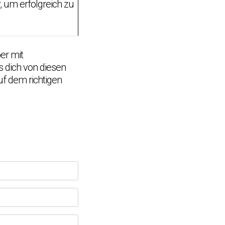
r, um erfolgreich zu
er mit
s dich von diesen
auf dem richtigen
Chat Support
💬
Connecting…
💬