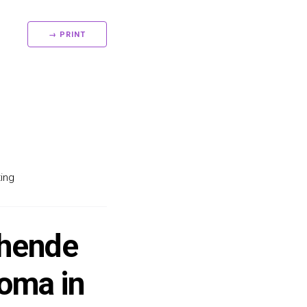
→ PRINT
ing
ehende
loma in